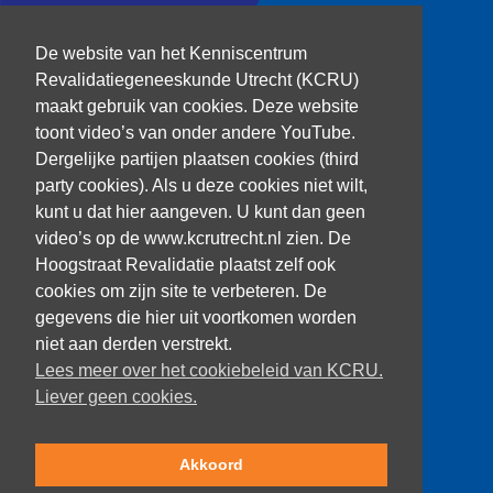
T: 030 256 1382
De website van het Kenniscentrum
Revalidatiegeneeskunde Utrecht (KCRU)
kenniscentrum@dehoogstraat.nl
maakt gebruik van cookies. Deze website
toont video’s van onder andere YouTube.
Dergelijke partijen plaatsen cookies (third
party cookies). Als u deze cookies niet wilt,
Over het KCRU
kunt u dat hier aangeven. U kunt dan geen
Samenwerkingen
Onze onderzoekers
video’s op de www.kcrutrecht.nl zien. De
Procedure onderzoeker
Hoogstraat Revalidatie plaatst zelf ook
cookies om zijn site te verbeteren. De
gegevens die hier uit voortkomen worden
niet aan derden verstrekt.
Volg ons
Lees meer over het cookiebeleid van KCRU.
Liever geen cookies.
Akkoord