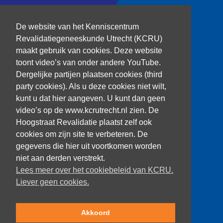
T: 030 256 1382
De website van het Kenniscentrum
Revalidatiegeneeskunde Utrecht (KCRU)
kenniscentrum@dehoogstraat.nl
maakt gebruik van cookies. Deze website
toont video’s van onder andere YouTube.
Dergelijke partijen plaatsen cookies (third
party cookies). Als u deze cookies niet wilt,
Over het KCRU
kunt u dat hier aangeven. U kunt dan geen
Samenwerkingen
Onze onderzoekers
video’s op de www.kcrutrecht.nl zien. De
Procedure onderzoeker
Hoogstraat Revalidatie plaatst zelf ook
cookies om zijn site te verbeteren. De
gegevens die hier uit voortkomen worden
niet aan derden verstrekt.
Volg ons
Lees meer over het cookiebeleid van KCRU.
Liever geen cookies.
Akkoord