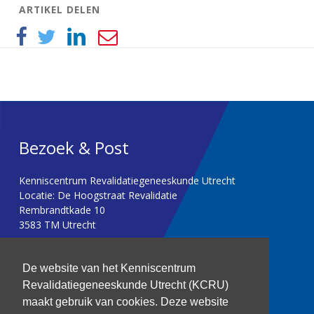
ARTIKEL DELEN
Bezoek & Post
Kenniscentrum Revalidatiegeneeskunde Utrecht
Locatie: De Hoogstraat Revalidatie
Rembrandtkade 10
3583 TM Utrecht
T: 030 256 1382
De website van het Kenniscentrum
Revalidatiegeneeskunde Utrecht (KCRU)
kenniscentrum@dehoogstraat.nl
maakt gebruik van cookies. Deze website