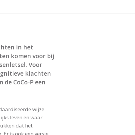
hten in het
hten komen voor bij
enletsel. Voor
ognitieve klachten
an de CoCo-P een
daardiseerde wijze
lijks leven en waar
rukken dat het
 Er is ook een versie