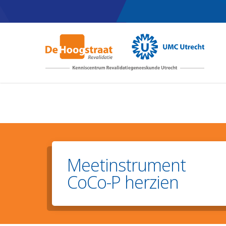
Skip
to
main
content
Meetinstrument
CoCo-P herzien