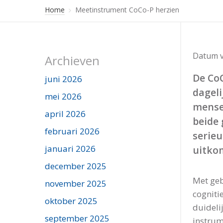
Home
Meetinstrument CoCo-P herzien
Datum v
Archieven
De CoC
juni 2026
dageli
mei 2026
mens
april 2026
beide 
februari 2026
serieu
januari 2026
uitko
december 2025
Met geb
november 2025
cogniti
oktober 2025
duideli
september 2025
instru