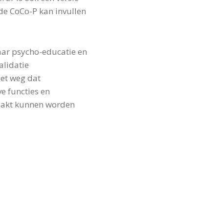
 de CoCo-P kan invullen
aar psycho-educatie en
alidatie
iet weg dat
e functies en
pakt kunnen worden