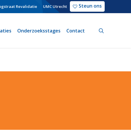
Steun ons
gstraat Revalidatie
UMC Utrecht
search
caties
Onderzoeksstages
Contact