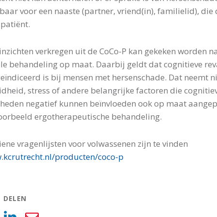
baar voor een naaste (partner, vriend(in), familielid), die
 patiënt.
inzichten verkregen uit de CoCo-P kan gekeken worden n
le behandeling op maat. Daarbij geldt dat cognitieve rev
geïndiceerd is bij mensen met hersenschade. Dat neemt n
dheid, stress of andere belangrijke factoren die cognitiev
heden negatief kunnen beïnvloeden ook op maat aange
voorbeeld ergotherapeutische behandeling.
iene vragenlijsten voor volwassenen zijn te vinden
kcrutrecht.nl/producten/coco-p
L DELEN