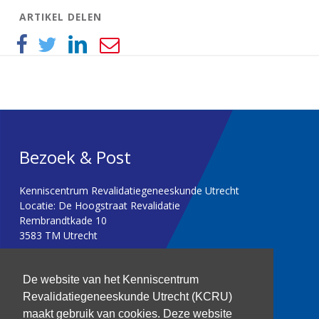
ARTIKEL DELEN
Bezoek & Post
Kenniscentrum Revalidatiegeneeskunde Utrecht
Locatie: De Hoogstraat Revalidatie
Rembrandtkade 10
3583 TM Utrecht
T: 030 256 1382
De website van het Kenniscentrum
Revalidatiegeneeskunde Utrecht (KCRU)
kenniscentrum@dehoogstraat.nl
maakt gebruik van cookies. Deze website