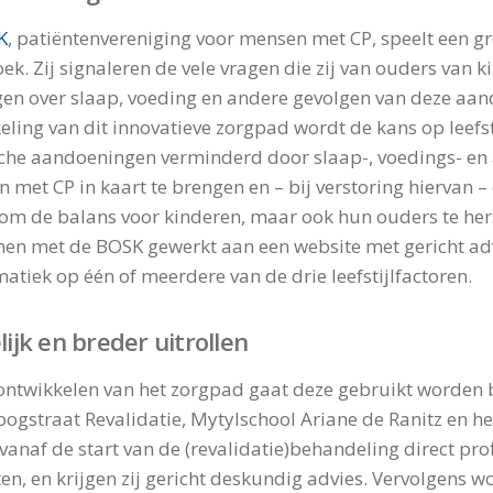
K
, patiëntenvereniging voor mensen met CP, speelt een gro
ek. Zij signaleren de vele vragen die zij van ouders van 
en over slaap, voeding en andere gevolgen van deze aan
eling van dit innovatieve zorgpad wordt de kans op leefst
che aandoeningen verminderd door slaap-, voedings- en a
n met CP in kaart te brengen en – bij verstoring hiervan – 
om de balans voor kinderen, maar ook hun ouders te hers
men met de BOSK gewerkt aan een website met gericht adv
atiek op één of meerdere van de drie leefstijlfactoren.
ijk en breder uitrollen
ontwikkelen van het zorgpad gaat deze gebruikt worden 
oogstraat Revalidatie, Mytylschool Ariane de Ranitz en 
vanaf de start van de (revalidatie)behandeling direct pro
ten, en krijgen zij gericht deskundig advies. Vervolgens w