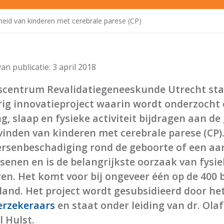
heid van kinderen met cerebrale parese (CP)
an publicatie:
3 april 2018
scentrum Revalidatiegeneeskunde Utrecht sta
rig innovatieproject waarin wordt onderzocht 
g, slaap en fysieke activiteit bijdragen aan d
inden van kinderen met cerebrale parese (CP)
ersenbeschadiging rond de geboorte of een aa
senen en is de belangrijkste oorzaak van fysie
en. Het komt voor bij ongeveer één op de 400 b
and. Het project wordt gesubsidieerd door he
erzekeraars
en staat onder leiding van dr. Ola
 Hulst.