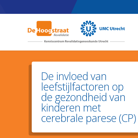
Skip
to
main
content
De invloed van
leefstijlfactoren op
de gezondheid van
kinderen met
cerebrale parese (CP)