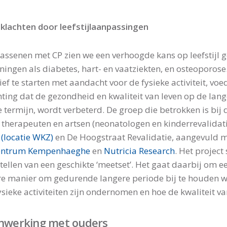
klachten door leefstijlaanpassingen
wassenen met CP zien we een verhoogde kans op leefstijl 
ingen als diabetes, hart- en vaatziekten, en osteoporose.
ef te starten met aandacht voor de fysieke activiteit, voe
ting dat de gezondheid en kwaliteit van leven op de lan
 termijn, wordt verbeterd. De groep die betrokken is bij d
 therapeuten en artsen (neonatologen en kinderrevalidat
 (locatie WKZ)
en De Hoogstraat Revalidatie, aangevuld m
entrum Kempenhaeghe
en
Nutricia Research
. Het project
ellen van een geschikte ‘meetset’. Het gaat daarbij om e
e manier om gedurende langere periode bij te houden wat
ysieke activiteiten zijn ondernomen en hoe de kwaliteit van
werking met ouders