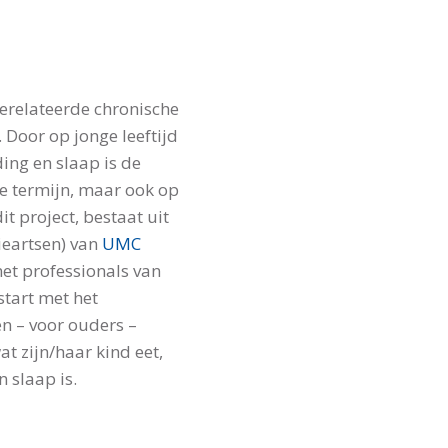
gerelateerde chronische
 Door op jonge leeftijd
ding en slaap is de
ge termijn, maar ook op
it project, bestaat uit
ieartsen) van
UMC
et professionals van
 start met het
en – voor ouders –
 zijn/haar kind eet,
 slaap is.