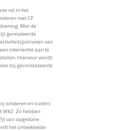
te rol in het
kinderen met CP
doening. Met de
ijl gerelateerde
ctiviteitspatronen van
een interventie aan te
tellen. Hiervoor wordt
ies bij geconstateerde
bij kinderen en ouders
het WKZ. Zo hebben
fijt van opgedane
ordt het ontwikkelde