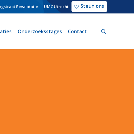
Steun ons
gstraat Revalidatie
UMC Utrecht
search
caties
Onderzoeksstages
Contact