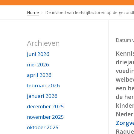
Home
De invloed van leefstijlfactoren op de gezond
Datum v
Archieven
Kenni
juni 2026
drieja
mei 2026
voedin
april 2026
welbev
februari 2026
een h
januari 2026
de her
kinder
december 2025
Nederl
november 2025
Zorgv
oktober 2025
Raquel