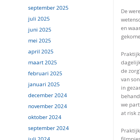
september 2025
De were
juli 2025
wetensc
en waar
juni 2025
gekomen
mei 2025
april 2025
Praktij
dagelij
maart 2025
de zorg
februari 2025
van son
januari 2025
in geza
december 2024
behande
we part
november 2024
at risk 
oktober 2024
september 2024
Praktij
filmpje
juli 2024