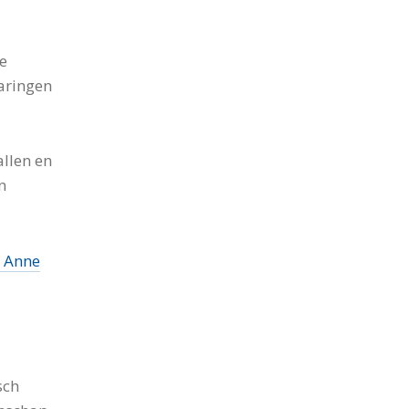
e
aringen
allen en
n
w Anne
sch