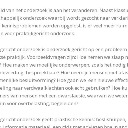
ld van het onderzoek is aan het veranderen. Naast klassi
happelijk onderzoek waarbij wordt gezocht naar verklar
 kennisproblemen worden opgelost, is er veel meer ruim
 voor praktijkgericht onderzoek.
kgericht onderzoek is onderzoek gericht op een probleem
kse praktijk. Voorbeeldvragen zijn: Hoe nemen we slaap 
? Hoe maken we moeilijke onderwerpen, zoals het nodig
devoeding, bespreekbaar? Hoe neem je mensen met afa
menlijke besluitvorming? Hoe gaan we een nieuwe effect
ling naar verdwaalklachten ook echt gebruiken? Hoe k
ners van mensen met een dwarslaesie, waarvan we weten
zijn voor overbelasting, begeleiden?
kgericht onderzoek geeft praktische kennis: beslishulpen,
s, informatie materiaal, een gids met adviezen hoe in an