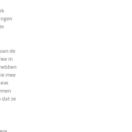
ek
ingen
te
 van de
mee in
 hebben
sie mee
ieve
unnen
 dat ze
dere