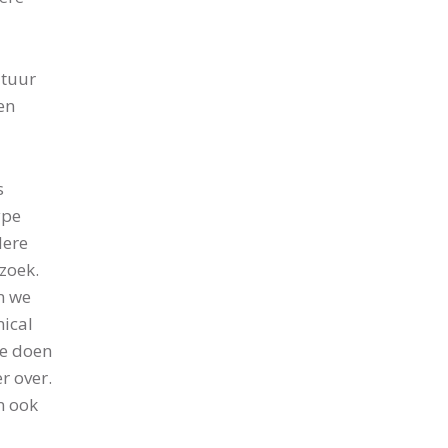
atuur
en
s
ype
dere
zoek.
n we
nical
we doen
r over.
n ook