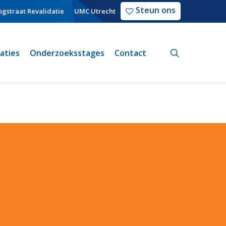
Steun ons
gstraat Revalidatie
UMC Utrecht
search
caties
Onderzoeksstages
Contact