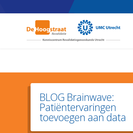
Skip
to
main
content
BLOG Brainwave:
Patiëntervaringen
toevoegen aan data