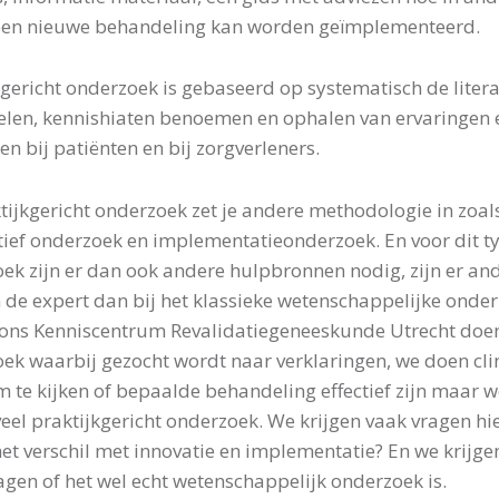
een nieuwe behandeling kan worden geïmplementeerd.
kgericht onderzoek is gebaseerd op systematisch de liter
len, kennishiaten benoemen en ophalen van ervaringen 
en bij patiënten en bij zorgverleners.
ktijkgericht onderzoek zet je andere methodologie in zoal
tief onderzoek en implementatieonderzoek. En voor dit t
ek zijn er dan ook andere hulpbronnen nodig, zijn er an
de expert dan bij het klassieke wetenschappelijke onder
ons Kenniscentrum Revalidatiegeneeskunde Utrecht doe
ek waarbij gezocht wordt naar verklaringen, we doen cli
om te kijken of bepaalde behandeling effectief zijn maar 
veel praktijkgericht onderzoek. We krijgen vaak vragen hie
het verschil met innovatie en implementatie? En we krijge
agen of het wel echt wetenschappelijk onderzoek is.