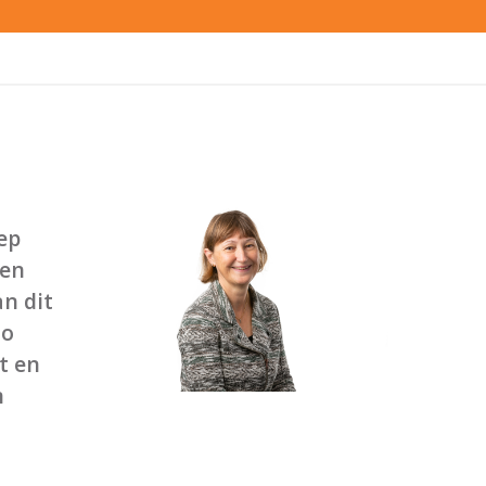
ep
ten
n dit
zo
t en
n