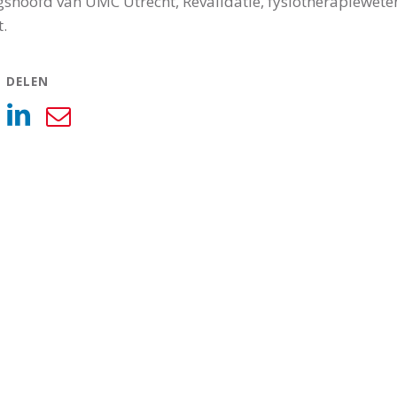
gshoofd van UMC Utrecht, Revalidatie, fysiotherapiewet
t.
L DELEN