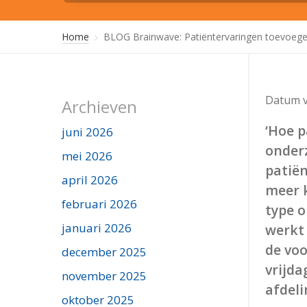
Home
BLOG Brainwave: Patiëntervaringen toevoege
Datum v
Archieven
‘Hoe 
juni 2026
onder
mei 2026
patië
april 2026
meer 
februari 2026
type o
januari 2026
werkt 
de voo
december 2025
vrijda
november 2025
afdel
oktober 2025