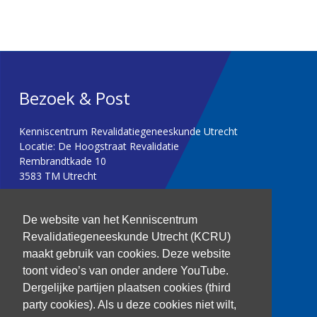
Bezoek & Post
Kenniscentrum Revalidatiegeneeskunde Utrecht
Locatie: De Hoogstraat Revalidatie
Rembrandtkade 10
3583 TM Utrecht
T: 030 256 1382
De website van het Kenniscentrum
Revalidatiegeneeskunde Utrecht (KCRU)
kenniscentrum@dehoogstraat.nl
maakt gebruik van cookies. Deze website
toont video’s van onder andere YouTube.
Dergelijke partijen plaatsen cookies (third
party cookies). Als u deze cookies niet wilt,
Over het KCRU