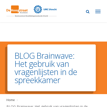
Skip
to
main
content
BLOG Brainwave:
Het gebruik van
vragenlijsten in de
spreekkamer
Home
BLOG Brainwave: Het gebruik van vragenlijsten in de