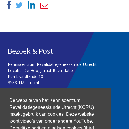
Bezoek & Post
Kenniscentrum Revalidatiegeneeskunde Utrecht
Locatie: De Hoogstraat Revalidatie
Rembrandtkade 10
3583 TM Utrecht
T: 030 256 1382
De website van het Kenniscentrum
Revalidatiegeneeskunde Utrecht (KCRU)
kenniscentrum@dehoogstraat.nl
maakt gebruik van cookies. Deze website
toont video’s van onder andere YouTube.
Dergelijke partijen plaatsen cookies (third