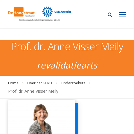
Skip
to
main
content
Prof. dr. Anne Visser Meily
revalidatiearts
Home
Over het KCRU
Onderzoekers
Prof. dr. Anne Visser Meily