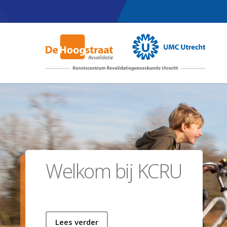
Skip
to
main
content
Welkom bij KCRU
Lees verder