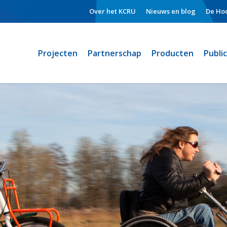
Over het KCRU
Nieuws en blog
De Hoo
Projecten
Partnerschap
Producten
Publi