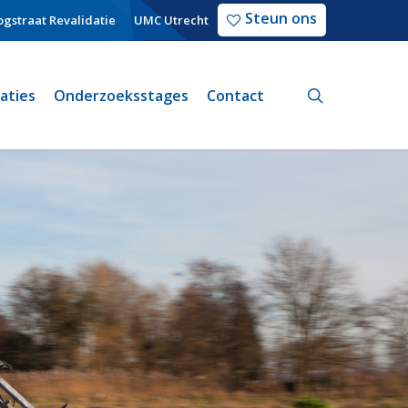
Steun ons
gstraat Revalidatie
UMC Utrecht
search
caties
Onderzoeksstages
Contact