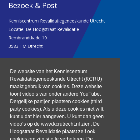
Bezoek & Post
Kenniscentrum Revalidatiegeneeskunde Utrecht
Locatie: De Hoogstraat Revalidatie
Rembrandtkade 10
3583 TM Utrecht
T: 030 256 1382
De website van het Kenniscentrum
kenniscentrum@dehoogstraat.nl
Revalidatiegeneeskunde Utrecht (KCRU)
maakt gebruik van cookies. Deze website
toont video’s van onder andere YouTube.
Dergelijke partijen plaatsen cookies (third
Over het KCRU
party cookies). Als u deze cookies niet wilt,
Samenwerkingen
kunt u dat hier aangeven. U kunt dan geen
Onze onderzoekers
video’s op de www.kcrutrecht.nl zien. De
Procedure onderzoeker
Hoogstraat Revalidatie plaatst zelf ook
cookies om zijn site te verbeteren. De