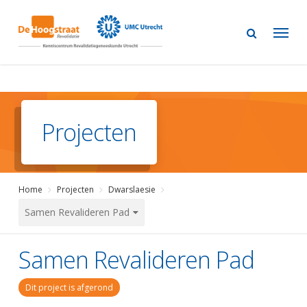
Skip
to
main
content
Projecten
Home
Projecten
Dwarslaesie
Samen Revalideren Pad
Samen Revalideren Pad
Dit project is afgerond