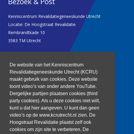
Bezoek & Post
Kenniscentrum Revalidatiegeneeskunde Utrecht
Locatie: De Hoogstraat Revalidatie
Rembrandtkade 10
3583 TM Utrecht
T: 030 256 1382
De website van het Kenniscentrum
kenniscentrum@dehoogstraat.nl
Revalidatiegeneeskunde Utrecht (KCRU)
maakt gebruik van cookies. Deze website
toont video’s van onder andere YouTube.
Dergelijke partijen plaatsen cookies (third
Over het KCRU
party cookies). Als u deze cookies niet wilt,
Samenwerkingen
kunt u dat hier aangeven. U kunt dan geen
Onze onderzoekers
video’s op de www.kcrutrecht.nl zien. De
Procedure onderzoeker
Hoogstraat Revalidatie plaatst zelf ook
cookies om zijn site te verbeteren. De