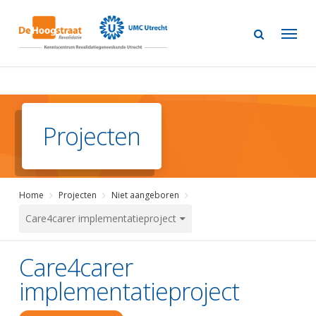
Skip
to
main
content
Projecten
Home
Projecten
Niet aangeboren
Care4carer implementatieproject
Care4carer
implementatieproject