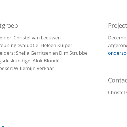
ctgroep
Projec
leider: Christel van Leeuwen
Decembe
euning evaluatie: Heleen Kuiper
Afgeron
eiders: Sheila Gerritsen en Dim Strubbe
onderzo
gsdeskundige: Alok Blondé
eker: Willemijn Verkaar
Contac
Christel