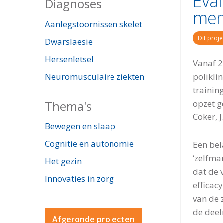
Eval
Diagnoses
men
Aanlegstoornissen skelet
Dit proje
Dwarslaesie
Hersenletsel
Vanaf 2
Neuromusculaire ziekten
polikli
trainin
Thema's
opzet g
Coker, J
Bewegen en slaap
Cognitie en autonomie
Een bel
‘zelfma
Het gezin
dat de 
Innovaties in zorg
efficac
van de 
de deel
Afgeronde projecten