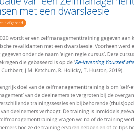
uatie van een Zelfmanagement 
sen met een dwarslaesie
ct is afgerond
020 wordt er een zelfmanagementtraining gegeven aan k
nische revalidanten met een dwarslaesie. Voorheen werd e
g gegeven onder de naam ‘eigen regie cursus’. Deze cursu
ekregen die gebaseerd is op de ‘
Re-Inventing Yourself afte
. Cuthbert, J.M. Ketchum, R. Holicky, T. Huston, 2019).
angrijk doel van de zelfmanagementtraining is om ‘self-eff
nagement’ van de deelnemers te vergroten bij de overgang
verschillende trainingssessies en bijbehorende (thuis)opd
y van deelnemers verhoogt. De training is inmiddels geëva
zelfmanagementtraining vragen we na of de training wer
nemers hoe ze de training ervaren hebben en of ze tips h