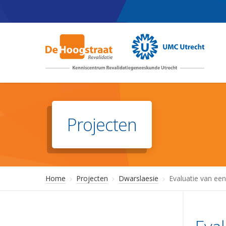
Skip
to
main
content
Projecten
Home
Projecten
Dwarslaesie
Evaluatie van ee