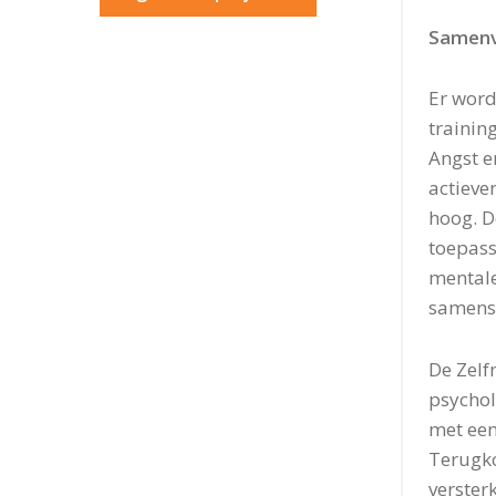
Samenv
Er word
training
Angst e
actieve
hoog. D
toepass
mentale
samenst
De Zelf
psychol
met een
Terugk
verster