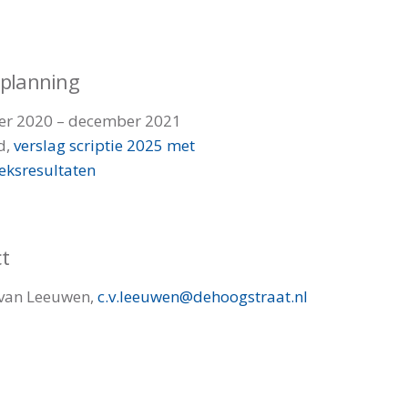
tplanning
r 2020 – december 2021
d,
verslag scriptie 2025 met
eksresultaten
t
 van Leeuwen,
c.v.leeuwen@dehoogstraat.nl