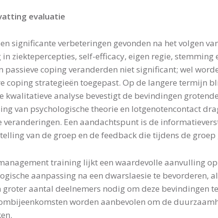
atting evaluatie
en significante verbeteringen gevonden na het volgen v
 in ziektepercepties, self-efficacy, eigen regie, stemming 
n passieve coping veranderden niet significant; wel worde
re coping strategieën toegepast. Op de langere termijn bli
e kwalitatieve analyse bevestigt de bevindingen grotende
ing van psychologische theorie en lotgenotencontact drag
 veranderingen. Een aandachtspunt is de informatieverst
elling van de groep en de feedback die tijdens de groep
management training lijkt een waardevolle aanvulling op
ogische aanpassing na een dwarslaesie te bevorderen, al
 groter aantal deelnemers nodig om deze bevindingen te
ombijeenkomsten worden aanbevolen om de duurzaamhei
ken.