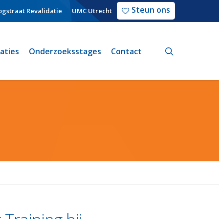
Steun ons
gstraat Revalidatie
UMC Utrecht
search
caties
Onderzoeksstages
Contact