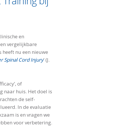
Training bij
linische en
en vergelijkbare
s heeft nu een nieuwe
r Spinal Cord Injury
’ (J.
icacy’, of
 naar huis. Het doel is
rachten de self-
lueerd. In de evaluatie
kzaam is en vragen we
ebben voor verbetering.