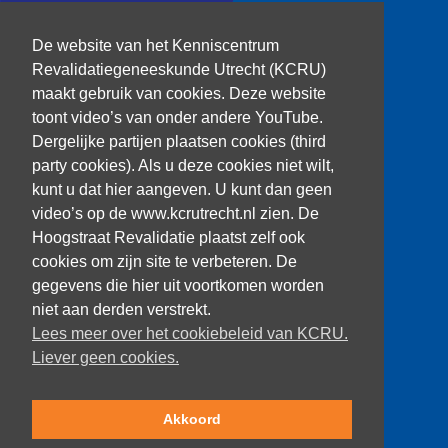
T: 030 256 1382
De website van het Kenniscentrum
kenniscentrum@dehoogstraat.nl
Revalidatiegeneeskunde Utrecht (KCRU)
maakt gebruik van cookies. Deze website
toont video’s van onder andere YouTube.
Dergelijke partijen plaatsen cookies (third
Over het KCRU
party cookies). Als u deze cookies niet wilt,
Samenwerkingen
kunt u dat hier aangeven. U kunt dan geen
Onze onderzoekers
video’s op de www.kcrutrecht.nl zien. De
Procedure onderzoeker
Hoogstraat Revalidatie plaatst zelf ook
cookies om zijn site te verbeteren. De
gegevens die hier uit voortkomen worden
niet aan derden verstrekt.
Volg ons
Lees meer over het cookiebeleid van KCRU.
Liever geen cookies.
Akkoord