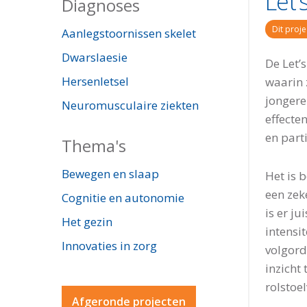
Let’
Diagnoses
Dit proje
Aanlegstoornissen skelet
Dwarslaesie
De Let’
Hersenletsel
waarin 
jongere
Neuromusculaire ziekten
effecte
en part
Thema's
Bewegen en slaap
Het is 
een zek
Cognitie en autonomie
is er j
Het gezin
intensi
Innovaties in zorg
volgord
inzicht 
rolstoe
Afgeronde projecten