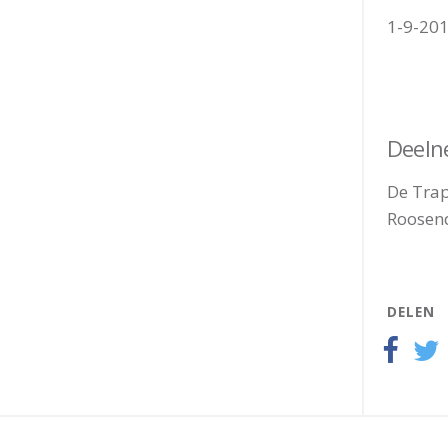
1-9-201
Deeln
De Trap
Roosend
DELEN