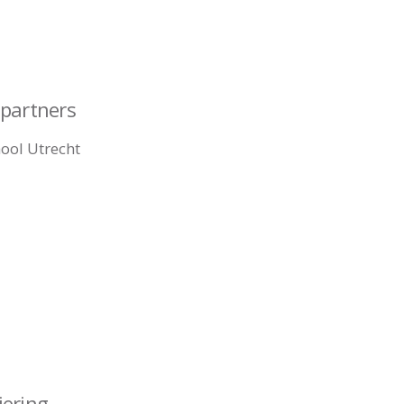
tpartners
ool Utrecht
iering