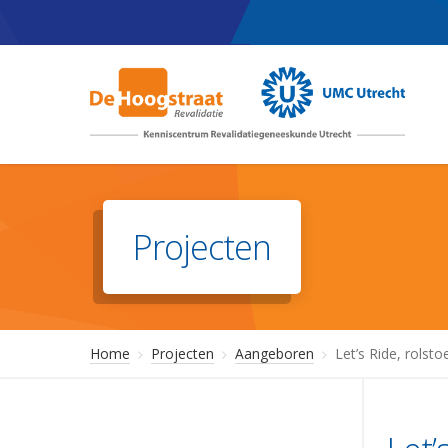
Skip
to
main
content
Projecten
Home
Projecten
Aangeboren
Let’s Ride, rolsto