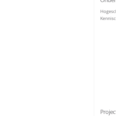
Hogesch
Kennisc
Proje