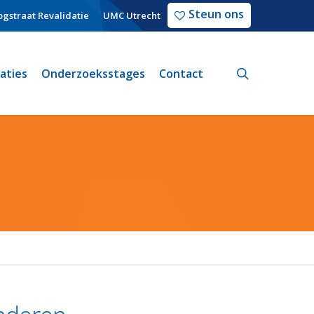
Steun ons
gstraat Revalidatie
UMC Utrecht
search
caties
Onderzoeksstages
Contact