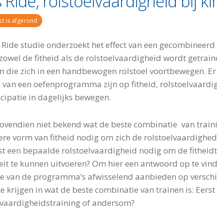
s Ride, rolstoelvaardigheid bij k
ct is afgerond
s Ride studie onderzoekt het effect van een gecombinee
zowel de fitheid als de rolstoelvaardigheid wordt getrain
n die zich in een handbewogen rolstoel voortbewegen. E
n van een oefenprogramma zijn op fitheid, rolstoelvaardi
icipatie in dagelijks bewegen.
bovendien niet bekend wat de beste combinatie van traini
ere vorm van fitheid nodig om zich de rolstoelvaardighed
uist een bepaalde rolstoelvaardigheid nodig om de fitheidt
teit te kunnen uitvoeren? Om hier een antwoord op te vin
e van de programma’s afwisselend aanbieden op verschi
te krijgen in wat de beste combinatie van trainen is: Eerst
lvaardigheidstraining of andersom?