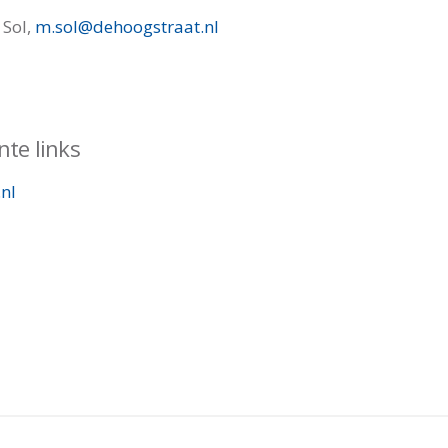
 Sol,
m.sol@dehoogstraat.nl
nte links
nl