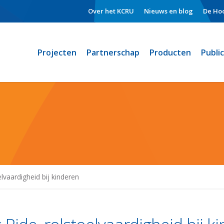
Over het KCRU
Nieuws en blog
De Hoo
Projecten
Partnerschap
Producten
Publi
elvaardigheid bij kinderen