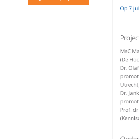
Op 7 ju
Proje
MsC Mar
(De Hoo
Dr. Ola
promoto
Utrecht
Dr. Jan
promoto
Prof. d
(Kennis
Onder