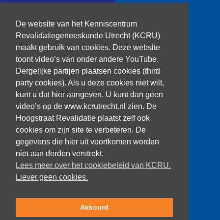
T: 030 256 1382
De website van het Kenniscentrum
kenniscentrum@dehoogstraat.nl
Revalidatiegeneeskunde Utrecht (KCRU)
maakt gebruik van cookies. Deze website
toont video’s van onder andere YouTube.
Dergelijke partijen plaatsen cookies (third
Over het KCRU
party cookies). Als u deze cookies niet wilt,
Samenwerkingen
kunt u dat hier aangeven. U kunt dan geen
Onze onderzoekers
video’s op de www.kcrutrecht.nl zien. De
Procedure onderzoeker
Hoogstraat Revalidatie plaatst zelf ook
cookies om zijn site te verbeteren. De
gegevens die hier uit voortkomen worden
niet aan derden verstrekt.
Volg ons
Lees meer over het cookiebeleid van KCRU.
Liever geen cookies.
Akkoord