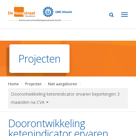
Skip
to
main
content
Projecten
Home
Projecten
Niet aangeboren
Doorontwikkeling ketenindicator ervaren beperkingen 3
maanden na CVA
Doorontwikkeling
ketenindicator ervaren