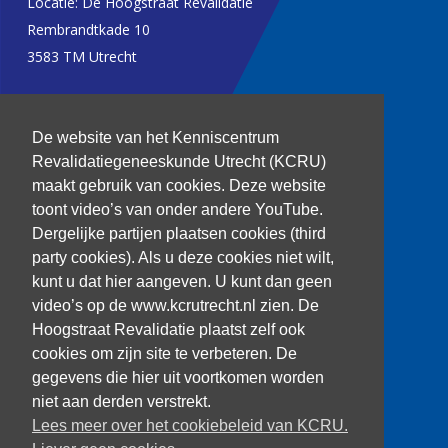
Locatie: De Hoogstraat Revalidatie
Rembrandtkade 10
3583 TM Utrecht
T: 030 256 1382
De website van het Kenniscentrum
kenniscentrum@dehoogstraat.nl
Revalidatiegeneeskunde Utrecht (KCRU)
maakt gebruik van cookies. Deze website
toont video’s van onder andere YouTube.
Dergelijke partijen plaatsen cookies (third
Over het KCRU
party cookies). Als u deze cookies niet wilt,
Samenwerkingen
kunt u dat hier aangeven. U kunt dan geen
Onze onderzoekers
video’s op de www.kcrutrecht.nl zien. De
Procedure onderzoeker
Hoogstraat Revalidatie plaatst zelf ook
cookies om zijn site te verbeteren. De
gegevens die hier uit voortkomen worden
niet aan derden verstrekt.
Volg ons
Lees meer over het cookiebeleid van KCRU.