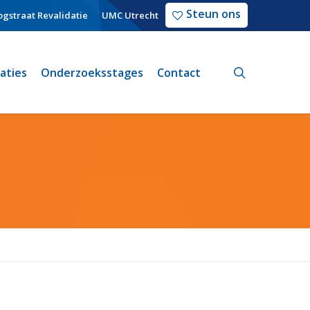
Steun ons
gstraat Revalidatie
UMC Utrecht
search
caties
Onderzoeksstages
Contact