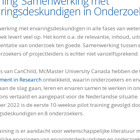
ining ‘Samenwerking met
ringsdeskundigen in Onderzoek
rking met ervaringsdeskundigen in alle fases van wete
ek levert veel op. Het komt o.a. de relevantie, inhoud, u
ntatie van onderzoek ten goede. Samenwerking tussen 
rzoekers of projectleiders is echter niet vanzelfsprekend.
’s van CanChild, McMaster University Canada hebben de 
ment in Research
ontwikkeld, waarin onderzoekers en e
an de slag gaan, leren en ervaren samen te werken in on
 ons vertaald en aangepast voor de Nederlandse situatie.
r 2022 is de eerste 10-weekse pilot training gevolgd do
gsdeskundigen en 8 onderzoekers.
raining is er aandacht voor wetenschappelijke literatuur 
lijke ervaringen van ervaringsdeskundigen en onderzoek