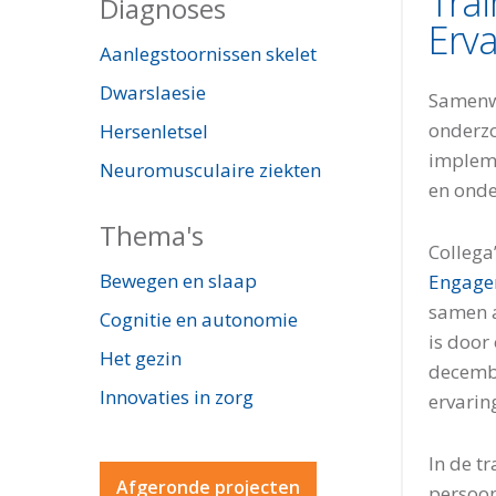
Tra
Diagnoses
Erva
Aanlegstoornissen skelet
Dwarslaesie
Samenwe
onderzo
Hersenletsel
impleme
Neuromusculaire ziekten
en onde
Thema's
Collega
Bewegen en slaap
Engage
samen a
Cognitie en autonomie
is door
Het gezin
decembe
Innovaties in zorg
ervarin
In de t
Afgeronde projecten
persoon