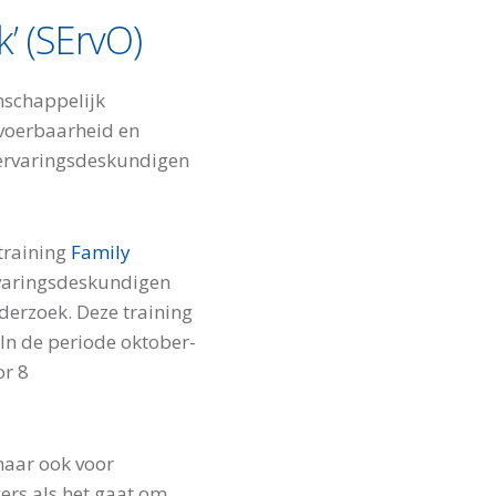
’ (SErvO)
nschappelijk
itvoerbaarheid en
ervaringsdeskundigen
training
Family
rvaringsdeskundigen
derzoek. Deze training
 In de periode oktober-
or 8
maar ook voor
ers als het gaat om