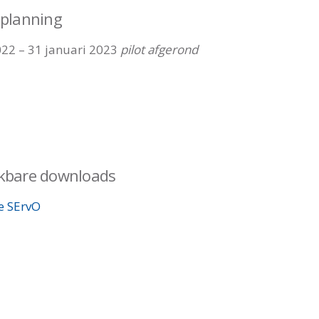
tplanning
022 – 31 januari 2023
pilot afgerond
kbare downloads
e SErvO