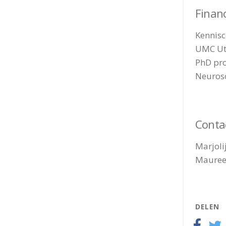
Financ
Kennisc
UMC Utr
PhD pro
Neurosc
Conta
Marjoli
Mauree
DELEN