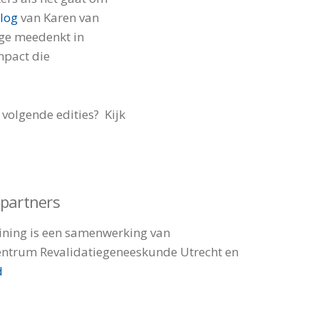
log
van Karen van
ige meedenkt in
mpact die
volgende edities? Kijk
tpartners
ining is een samenwerking van
entrum Revalidatiegeneeskunde Utrecht en
d