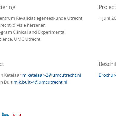
iering
Projec
entrum Revalidatiegeneeskunde Utrecht
1 juni 2
echt, divisie hersenen
gram Clinical and Experimental
ience, UMC Utrecht
ct
Beschi
jn Ketelaar
m.ketelaar-2@umcutrecht.nl
Brochur
n Bult
m.k.bult-4@umcutrecht.nl