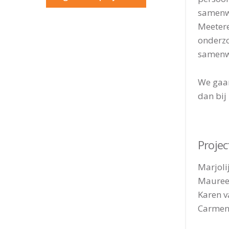
samenwe
Meetere
onderzo
samenwe
We gaan
dan bij
Proje
Marjolij
Maureen
Karen v
Carmen 