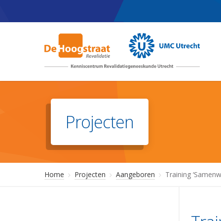
Skip
to
main
content
Projecten
Home
Projecten
Aangeboren
Training ‘Samenw