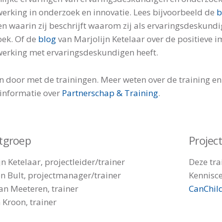
rking in onderzoek en innovatie. Lees bijvoorbeeld de
b
n waarin zij beschrijft waarom zij als ervaringsdeskund
ek. Of de
blog
van Marjolijn Ketelaar over de positieve i
rking met ervaringsdeskundigen heeft.
 door met de trainingen. Meer weten over de training en 
 informatie over
Partnerschap & Training
.
ctgroep
Projec
n Ketelaar, projectleider/trainer
Deze tra
 Bult, projectmanager/trainer
Kennisc
an Meeteren, trainer
CanChil
Kroon, trainer