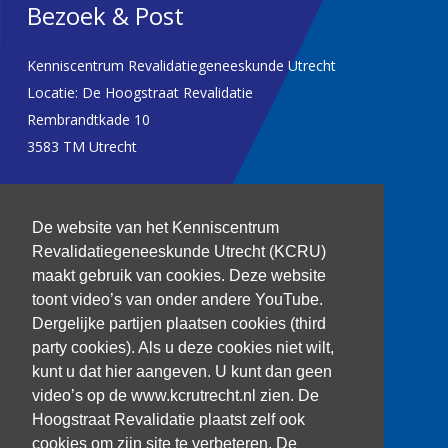
Bezoek & Post
Kenniscentrum Revalidatiegeneeskunde Utrecht
Locatie: De Hoogstraat Revalidatie
Rembrandtkade 10
3583 TM Utrecht
T: 030 256 1382
De website van het Kenniscentrum
kenniscentrum@dehoogstraat.nl
Revalidatiegeneeskunde Utrecht (KCRU)
maakt gebruik van cookies. Deze website
toont video’s van onder andere YouTube.
Dergelijke partijen plaatsen cookies (third
Over het KCRU
party cookies). Als u deze cookies niet wilt,
Samenwerkingen
kunt u dat hier aangeven. U kunt dan geen
Onze onderzoekers
video’s op de www.kcrutrecht.nl zien. De
Procedure onderzoeker
Hoogstraat Revalidatie plaatst zelf ook
cookies om zijn site te verbeteren. De