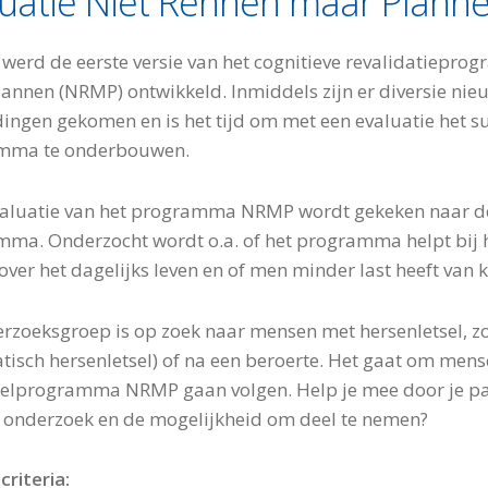
luatie Niet Rennen maar Plann
 werd de eerste versie van het cognitieve revalidatiepr
annen (NRMP) ontwikkeld. Inmiddels zijn er diversie nieu
dingen gekomen en is het tijd om met een evaluatie het s
mma te onderbouwen.
valuatie van het programma NRMP wordt gekeken naar de
ma. Onderzocht wordt o.a. of het programma helpt bij 
 over het dagelijks leven en of men minder last heeft van 
rzoeksgroep is op zoek naar mensen met hersenletsel, z
tisch hersenletsel) of na een beroerte. Het gaat om mens
lprogramma NRMP gaan volgen. Help je mee door je pat
t onderzoek en de mogelijkheid om deel te nemen?
criteria: