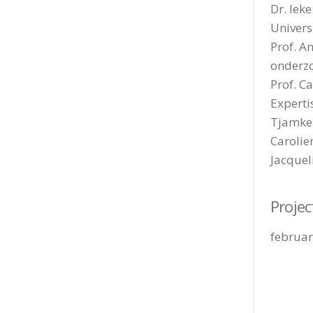
Dr. Iek
Univers
Prof. A
onderz
Prof. C
Experti
Tjamke
Carolie
Jacquel
Proje
februar