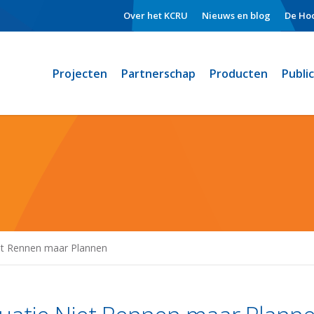
Over het KCRU
Nieuws en blog
De Hoo
Projecten
Partnerschap
Producten
Publi
iet Rennen maar Plannen