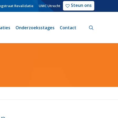
Steun ons
gstraat Revalidatie
UMC Utrecht
search
caties
Onderzoeksstages
Contact