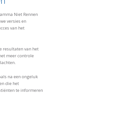
en
ogramma Niet Rennen
we versies en
ucces van het
 resultaten van het
het meer controle
klachten.
oals na een ongeluk
en die het
iënten te informeren