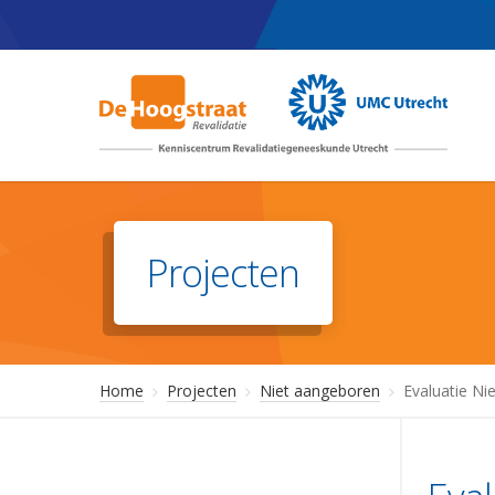
Skip
to
main
content
Projecten
Home
Projecten
Niet aangeboren
Evaluatie N