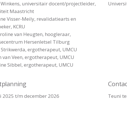
e Winkens, universitair docent/projectleider,
Universi
iteit Maastricht
nne Visser-Meily, revalidatiearts en
oeker, KCRU
aroline van Heugten, hoogleraar,
secentrum Hersenletsel Tilburg
 Strikwerda, ergotherapeut, UMCU
n van Veen, ergotherapeut, UMCU
ine Sibbel, ergotherapeut, UMCU
ctplanning
Contac
i 2025 t/m december 2026
Teuni te