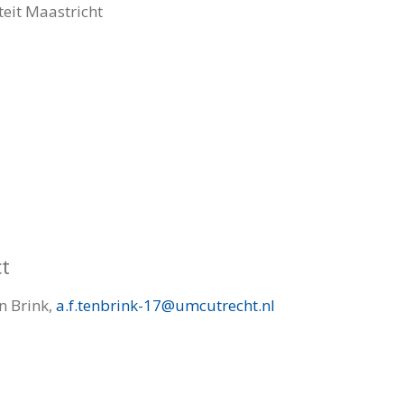
teit Maastricht
t
n Brink,
a.f.tenbrink-17@umcutrecht.nl