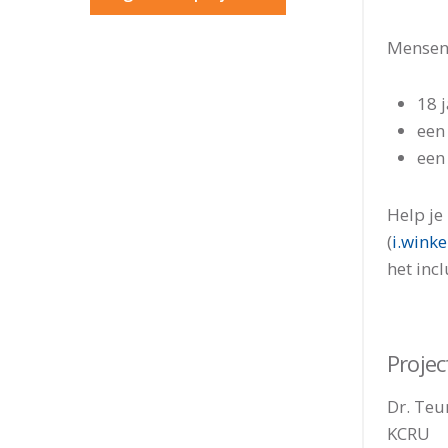
Mensen 
18 j
een
een
Help je
(
i.wink
het inc
Proje
Dr. Teu
KCRU