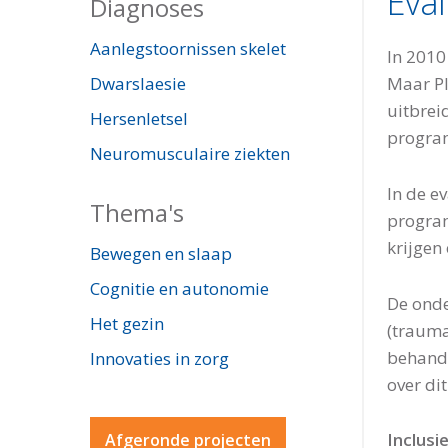
Eva
Diagnoses
Aanlegstoornissen skelet
In 2010
Maar Pl
Dwarslaesie
uitbrei
Hersenletsel
progra
Neuromusculaire ziekten
In de e
Thema's
program
krijgen
Bewegen en slaap
Cognitie en autonomie
De onde
Het gezin
(trauma
behande
Innovaties in zorg
over di
Inclusie
Afgeronde projecten