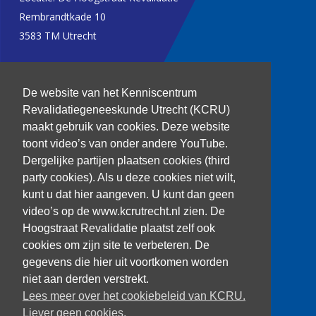
Rembrandtkade 10
3583 TM Utrecht
T: 030 256 1382
De website van het Kenniscentrum
kenniscentrum@dehoogstraat.nl
Revalidatiegeneeskunde Utrecht (KCRU)
maakt gebruik van cookies. Deze website
toont video’s van onder andere YouTube.
Dergelijke partijen plaatsen cookies (third
Over het KCRU
party cookies). Als u deze cookies niet wilt,
Samenwerkingen
kunt u dat hier aangeven. U kunt dan geen
Onze onderzoekers
video’s op de www.kcrutrecht.nl zien. De
Procedure onderzoeker
Hoogstraat Revalidatie plaatst zelf ook
cookies om zijn site te verbeteren. De
gegevens die hier uit voortkomen worden
niet aan derden verstrekt.
Volg ons
Lees meer over het cookiebeleid van KCRU.
Liever geen cookies.