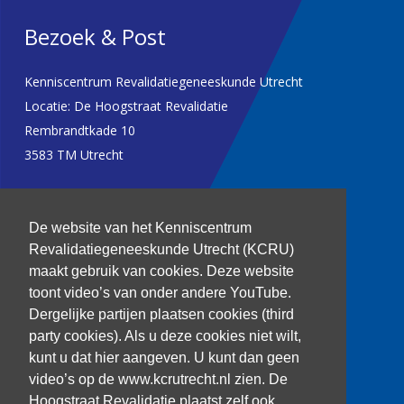
Bezoek & Post
Kenniscentrum Revalidatiegeneeskunde Utrecht
Locatie: De Hoogstraat Revalidatie
Rembrandtkade 10
3583 TM Utrecht
T: 030 256 1382
De website van het Kenniscentrum
kenniscentrum@dehoogstraat.nl
Revalidatiegeneeskunde Utrecht (KCRU)
maakt gebruik van cookies. Deze website
toont video’s van onder andere YouTube.
Dergelijke partijen plaatsen cookies (third
Over het KCRU
party cookies). Als u deze cookies niet wilt,
Samenwerkingen
kunt u dat hier aangeven. U kunt dan geen
Onze onderzoekers
video’s op de www.kcrutrecht.nl zien. De
Procedure onderzoeker
Hoogstraat Revalidatie plaatst zelf ook