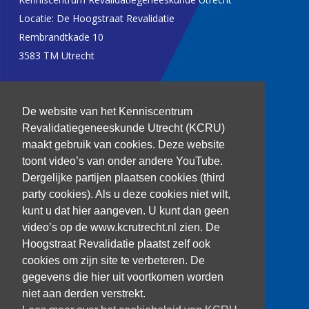
Locatie: De Hoogstraat Revalidatie
Rembrandtkade 10
3583 TM Utrecht
T: 030 256 1382
De website van het Kenniscentrum
kenniscentrum@dehoogstraat.nl
Revalidatiegeneeskunde Utrecht (KCRU)
maakt gebruik van cookies. Deze website
toont video’s van onder andere YouTube.
Dergelijke partijen plaatsen cookies (third
Over het KCRU
party cookies). Als u deze cookies niet wilt,
Samenwerkingen
kunt u dat hier aangeven. U kunt dan geen
Onze onderzoekers
video’s op de www.kcrutrecht.nl zien. De
Procedure onderzoeker
Hoogstraat Revalidatie plaatst zelf ook
cookies om zijn site te verbeteren. De
gegevens die hier uit voortkomen worden
niet aan derden verstrekt.
Volg ons