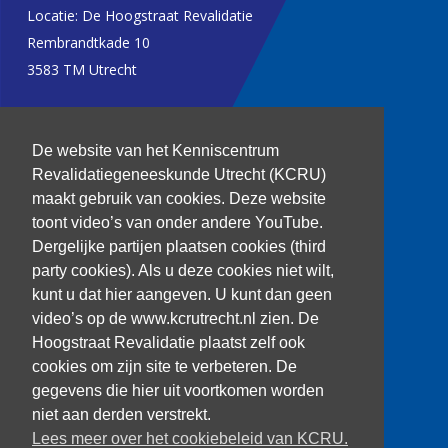
Locatie: De Hoogstraat Revalidatie
Rembrandtkade 10
3583 TM Utrecht
T: 030 256 1382
De website van het Kenniscentrum
kenniscentrum@dehoogstraat.nl
Revalidatiegeneeskunde Utrecht (KCRU)
maakt gebruik van cookies. Deze website
toont video’s van onder andere YouTube.
Dergelijke partijen plaatsen cookies (third
Over het KCRU
party cookies). Als u deze cookies niet wilt,
Samenwerkingen
kunt u dat hier aangeven. U kunt dan geen
Onze onderzoekers
video’s op de www.kcrutrecht.nl zien. De
Procedure onderzoeker
Hoogstraat Revalidatie plaatst zelf ook
cookies om zijn site te verbeteren. De
gegevens die hier uit voortkomen worden
niet aan derden verstrekt.
Volg ons
Lees meer over het cookiebeleid van KCRU.