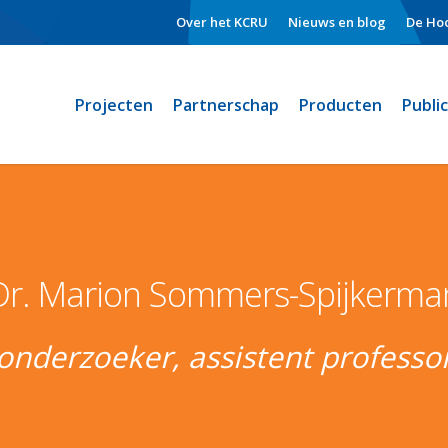
Over het KCRU
Nieuws en blog
De Hoo
Projecten
Partnerschap
Producten
Publi
Dr. Marion Sommers-Spijkerma
onderzoeker, assistent professo