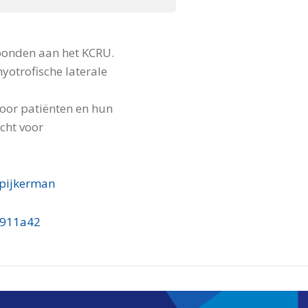
bonden aan het KCRU.
otrofische laterale
voor patiënten en hun
cht voor
Spijkerman
2911a42