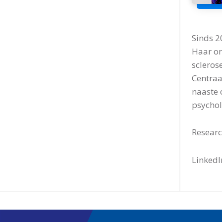
Sinds 2
Haar on
sclerose
Centraa
naaste 
psychol
Resear
LinkedI