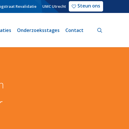
Steun ons
gstraat Revalidatie
UMC Utrecht
search
caties
Onderzoeksstages
Contact
n
r