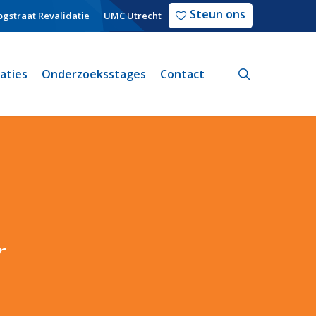
Steun ons
gstraat Revalidatie
UMC Utrecht
search
caties
Onderzoeksstages
Contact
r