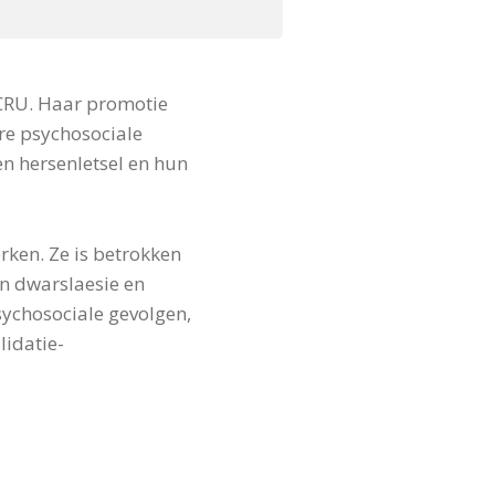
 KCRU. Haar promotie
ere psychosociale
en hersenletsel en hun
rken. Ze is betrokken
n dwarslaesie en
sychosociale gevolgen,
idatie-