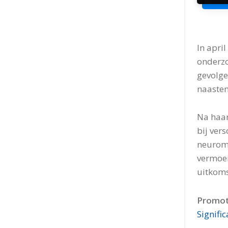
In apri
onderzo
gevolge
naasten
Na haar
bij ver
neuromu
vermoei
uitkoms
Promot
Signific