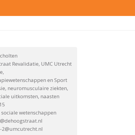
Scholten
raat Revalidatie, UMC Utrecht
e,
apiewetenschappen en Sport
ie, neuromusculaire ziekten,
iale uitkomsten, naasten
015
 sociale wetenschappen
n@dehoogstraat.nl
n-2@umcutrecht.nl