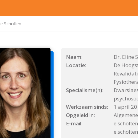
ne Scholten
Naam:
Dr. Eline 
Locatie:
De Hoogst
Revalidati
Fysiother
Specialisme(n):
Dwarslaes
psychosoc
Werkzaam sinds:
1 april 2
Opgeleid in:
Algemene
E-mail:
e.scholte
e.scholte