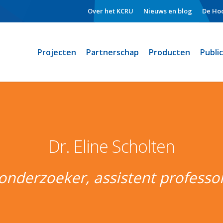
Over het KCRU
Nieuws en blog
De Hoo
Projecten
Partnerschap
Producten
Publi
Dr. Eline Scholten
onderzoeker, assistent professo