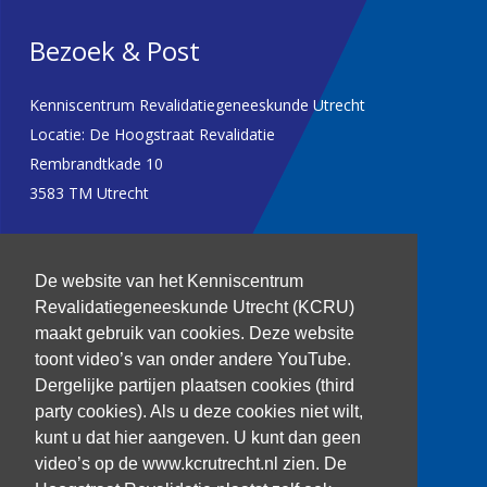
Bezoek & Post
Kenniscentrum Revalidatiegeneeskunde Utrecht
Locatie: De Hoogstraat Revalidatie
Rembrandtkade 10
3583 TM Utrecht
T: 030 256 1382
De website van het Kenniscentrum
kenniscentrum@dehoogstraat.nl
Revalidatiegeneeskunde Utrecht (KCRU)
maakt gebruik van cookies. Deze website
toont video’s van onder andere YouTube.
Dergelijke partijen plaatsen cookies (third
Over het KCRU
party cookies). Als u deze cookies niet wilt,
Samenwerkingen
kunt u dat hier aangeven. U kunt dan geen
Onze onderzoekers
video’s op de www.kcrutrecht.nl zien. De